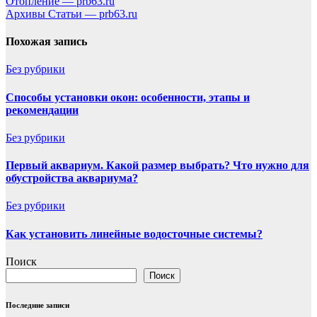
Навигация
Отопление — prb63.ru
Архивы Статьи — prb63.ru
по
записям
Похожая запись
Без рубрики
Способы установки окон: особенности, этапы и
рекомендации
Без рубрики
Первый аквариум. Какой размер выбрать? Что нужно для
обустройства аквариума?
Без рубрики
Как установить линейные водосточные системы?
Поиск
Поиск
Последние записи