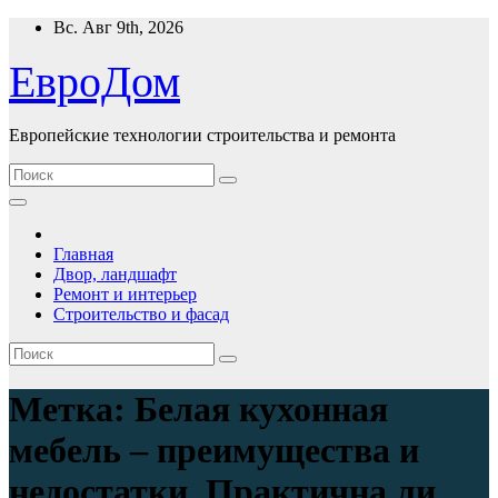
Перейти
Вс. Авг 9th, 2026
к
содержимому
ЕвроДом
Европейские технологии строительства и ремонта
Главная
Двор, ландшафт
Ремонт и интерьер
Строительство и фасад
Метка:
Белая кухонная
мебель – преимущества и
недостатки. Практична ли