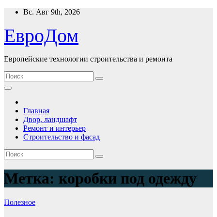
Перейти
Вс. Авг 9th, 2026
к
содержимому
ЕвроДом
Европейские технологии строительства и ремонта
Главная
Двор, ландшафт
Ремонт и интерьер
Строительство и фасад
Метка:
коробки под одежду
Полезнoe