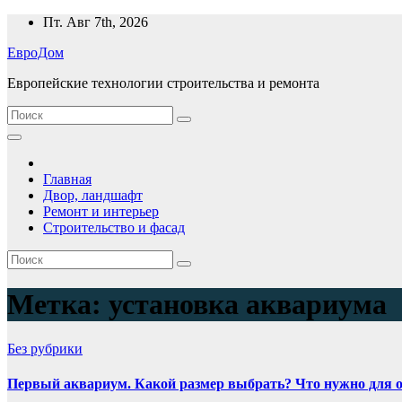
Перейти
Пт. Авг 7th, 2026
к
ЕвроДом
содержимому
Европейские технологии строительства и ремонта
Главная
Двор, ландшафт
Ремонт и интерьер
Строительство и фасад
Метка:
установка аквариума
Без рубрики
Первый аквариум. Какой размер выбрать? Что нужно для 