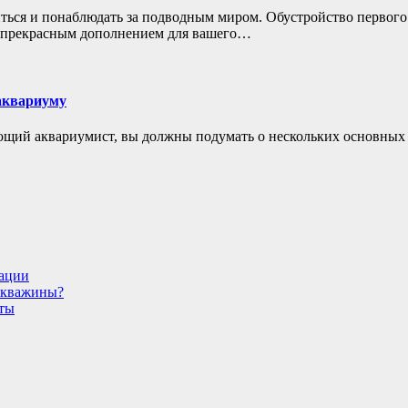
ться и понаблюдать за подводным миром. Обустройство первого 
ь прекрасным дополнением для вашего…
аквариуму
ающий аквариумист, вы должны подумать о нескольких основны
дации
 скважины?
еты