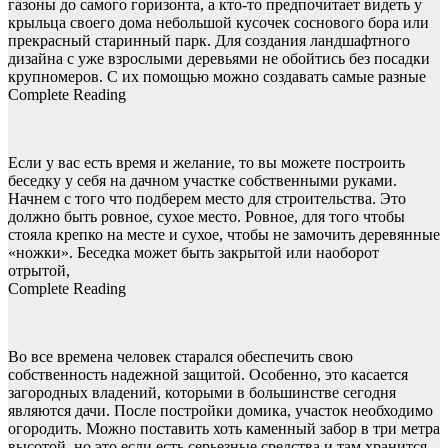
газоны до самого горизонта, а кто-то предпочитает видеть у
крыльца своего дома небольшой кусочек соснового бора или
прекрасный старинный парк. Для создания ландшафтного
дизайна с уже взрослыми деревьями не обойтись без посадки
крупномеров. С их помощью можно создавать самые разные
Complete Reading
Если у вас есть время и желание, то вы можете построить
беседку у себя на дачном участке собственными руками.
Начнем с того что подберем место для строительства. Это
должно быть ровное, сухое место. Ровное, для того чтобы
стояла крепко на месте и сухое, чтобы не замочить деревянные
«ножки». Беседка может быть закрытой или наоборот
отрытой,
Complete Reading
Во все времена человек старался обеспечить свою
собственность надежной защитой. Особенно, это касается
загородных владений, которыми в большинстве сегодня
являются дачи. После постройки домика, участок необходимо
огородить. Можно поставить хоть каменный забор в три метра
высотой, но это если есть серьезные средства и там хранится