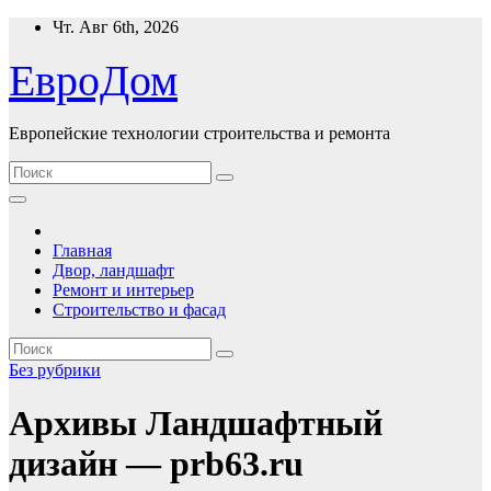
Перейти
Чт. Авг 6th, 2026
к
содержимому
ЕвроДом
Европейские технологии строительства и ремонта
Главная
Двор, ландшафт
Ремонт и интерьер
Строительство и фасад
Без рубрики
Архивы Ландшафтный
дизайн — prb63.ru