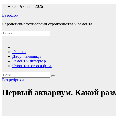
Перейти
Сб. Авг 8th, 2026
к
ЕвроДом
содержимому
Европейские технологии строительства и ремонта
Главная
Двор, ландшафт
Ремонт и интерьер
Строительство и фасад
Без рубрики
Первый аквариум. Какой разм