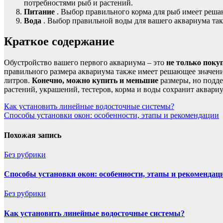
потребностями рыб и растений.
Питание
. Выбор правильного корма для рыб имеет решаю
Вода
. Выбор правильной воды для вашего аквариума такж
Краткое содержание
Обустройство вашего первого аквариума – это
не только поку
правильного размера аквариума также имеет решающее значени
литров.
Конечно, можно купить и меньшие
размеры, но подде
растений, украшений, тестеров, корма и воды сохранит аквари
Навигация
Как установить линейные водосточные системы?
Способы установки окон: особенности, этапы и рекомендации
по
записям
Похожая запись
Без рубрики
Способы установки окон: особенности, этапы и рекомендац
Без рубрики
Как установить линейные водосточные системы?