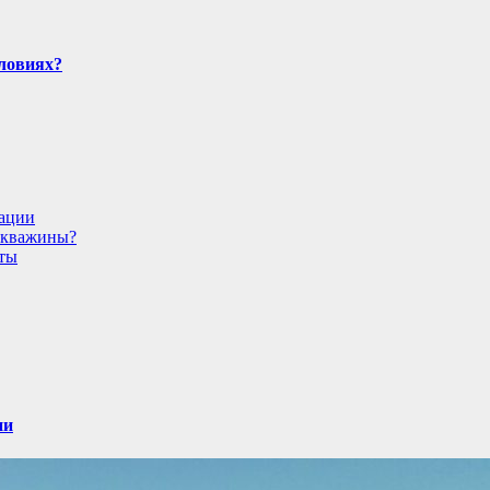
словиях?
дации
 скважины?
еты
ии