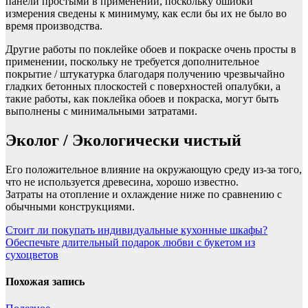
панели простыми в применении, поскольку ошибки
измерения сведены к минимуму, как если бы их не было во
время производства.
Другие работы по поклейке обоев и покраске очень просты в
применении, поскольку не требуется дополнительное
покрытие / штукатурка благодаря получению чрезвычайно
гладких бетонных плоскостей с поверхностей опалубки, а
такие работы, как поклейка обоев и покраска, могут быть
выполнены с минимальными затратами.
Эколог / Экологически чистый
Его положительное влияние на окружающую среду из-за того,
что не используется древесина, хорошо известно.
Затраты на отопление и охлаждение ниже по сравнению с
обычными конструкциями.
Навигация
Стоит ли покупать индивидуальные кухонные шкафы?
Обеспечьте длительный подарок любви с букетом из
по
сухоцветов
записям
Похожая запись