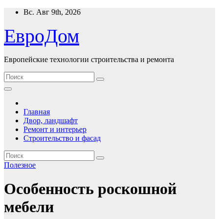
Перейти
Вс. Авг 9th, 2026
к
содержимому
ЕвроДом
Европейские технологии строительства и ремонта
Главная
Двор, ландшафт
Ремонт и интерьер
Строительство и фасад
Полезнoe
Oсобенность роскошной
мебели