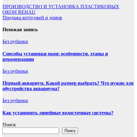
Навигация
ПРОИЗВОДСТВО И УСТАНОВКА ПЛАСТИКОВЫХ
ОКОН REHAU
по
Продажа коттеджей и домов
записям
Похожая запись
Без рубрики
Способы установки окон: особенности, этапы и
рекомендации
Без рубрики
Первый аквариум. Какой размер выбрать? Что нужно для
обустройства аквариума?
Без рубрики
Как установить линейные водосточные системы?
Поиск
Поиск