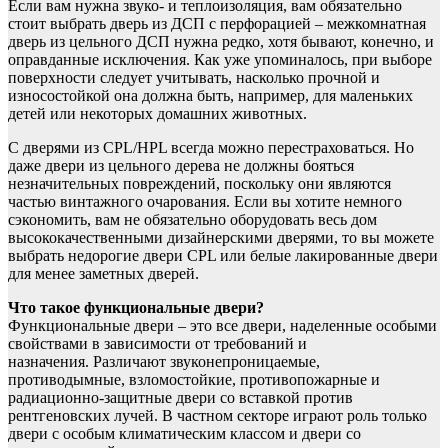
Если вам нужна звуко- и теплоизоляция, вам обязательно
стоит выбрать дверь из ДСП с перфорацией – межкомнатная
дверь из цельного ДСП нужна редко, хотя бывают, конечно, и
оправданные исключения. Как уже упоминалось, при выборе
поверхности следует учитывать, насколько прочной и
износостойкой она должна быть, например, для маленьких
детей или некоторых домашних животных.
С дверями из CPL/HPL всегда можно перестраховаться. Но
даже двери из цельного дерева не должны бояться
незначительных повреждений, поскольку они являются
частью винтажного очарования. Если вы хотите немного
сэкономить, вам не обязательно оборудовать весь дом
высококачественными дизайнерскими дверями, то вы можете
выбрать недорогие двери CPL или белые лакированные двери
для менее заметных дверей.
Что такое функциональные двери?
Функциональные двери – это все двери, наделенные особыми
свойствами в зависимости от требований и
назначения. Различают звуконепроницаемые,
противодымные, взломостойкие, противопожарные и
радиационно-защитные двери со вставкой против
рентгеновских лучей. В частном секторе играют роль только
двери с особым климатическим классом и двери со