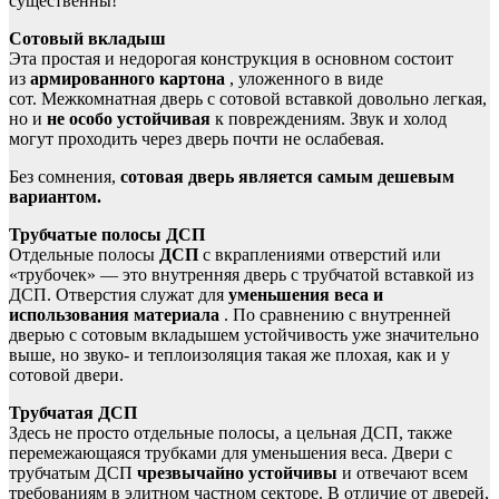
существенны!
Сотовый вкладыш
Эта простая и недорогая конструкция в основном состоит
из
армированного картона
, уложенного в виде
сот. Межкомнатная дверь с сотовой вставкой довольно легкая,
но и
не особо устойчивая
к повреждениям. Звук и холод
могут проходить через дверь почти не ослабевая.
Без сомнения,
сотовая дверь является самым дешевым
вариантом.
Трубчатые полосы ДСП
Отдельные полосы
ДСП
с вкраплениями отверстий или
«трубочек» — это внутренняя дверь с трубчатой ​​вставкой из
ДСП. Отверстия служат для
уменьшения веса и
использования материала
. По сравнению с внутренней
дверью с сотовым вкладышем устойчивость уже значительно
выше, но звуко- и теплоизоляция такая же плохая, как и у
сотовой двери.
Трубчатая ДСП
Здесь не просто отдельные полосы, а цельная ДСП, также
перемежающаяся трубками для уменьшения веса. Двери с
трубчатым ДСП
чрезвычайно устойчивы
и отвечают всем
требованиям в элитном частном секторе. В отличие от дверей,