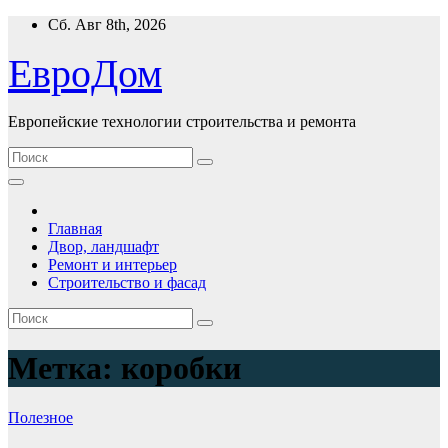
Перейти
Сб. Авг 8th, 2026
к
содержимому
ЕвроДом
Европейские технологии строительства и ремонта
Главная
Двор, ландшафт
Ремонт и интерьер
Строительство и фасад
Метка:
коробки
Полезнoe