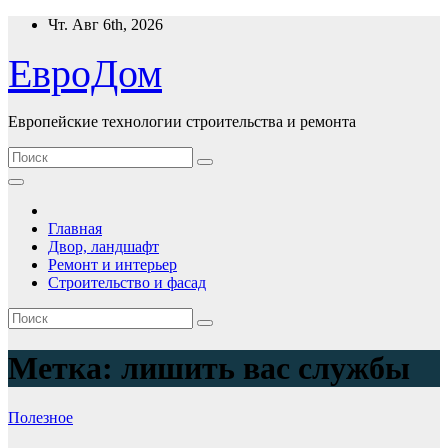
Перейти
Чт. Авг 6th, 2026
к
содержимому
ЕвроДом
Европейские технологии строительства и ремонта
Главная
Двор, ландшафт
Ремонт и интерьер
Строительство и фасад
Метка:
лишить вас службы
Полезнoe