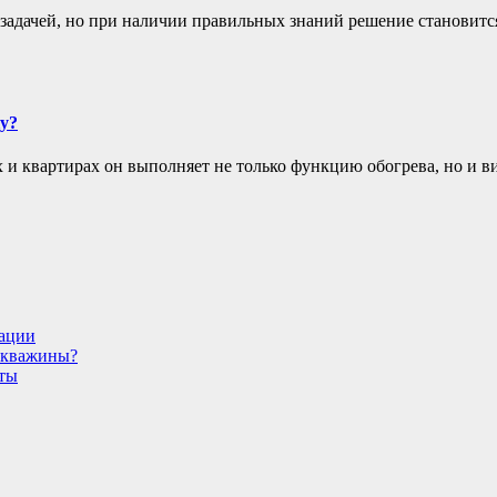
задачей, но при наличии правильных знаний решение становится
у?
х и квартирах он выполняет не только функцию обогрева, но и 
дации
 скважины?
еты