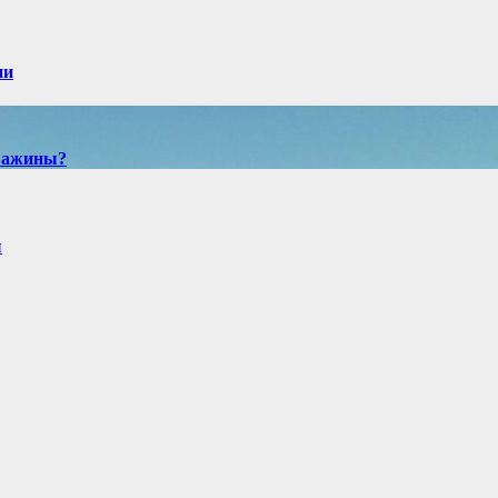
ии
кважины?
ы