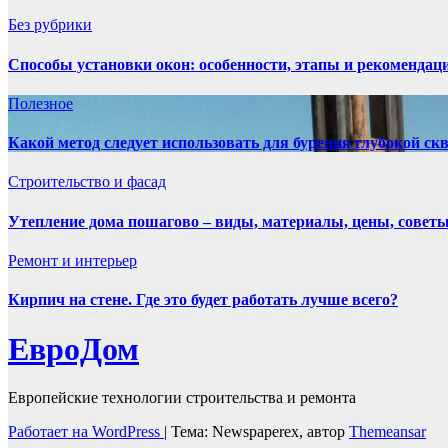
Без рубрики
Способы установки окон: особенности, этапы и рекомендац
Полезнoe
Какой метод следует использовать для бурения глубокой с
Строительство и фасад
Утепление дома пошагово – виды, материалы, цены, совет
Ремонт и интерьер
Кирпич на стене. Где это будет работать лучше всего?
ЕвроДом
Европейские технологии строительства и ремонта
Работает на WordPress
|
Тема: Newspaperex, автор
Themeansar