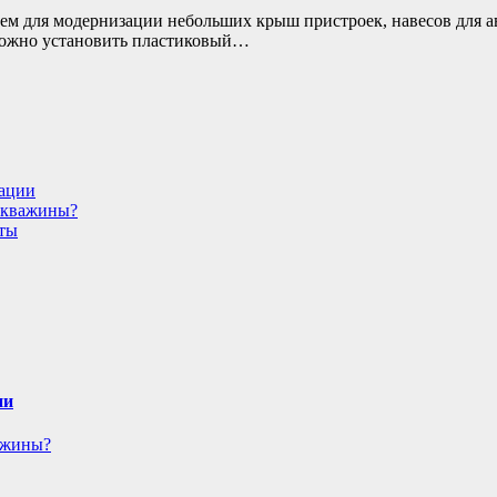
 для модернизации небольших крыш пристроек, навесов для авт
можно установить пластиковый…
дации
 скважины?
еты
ии