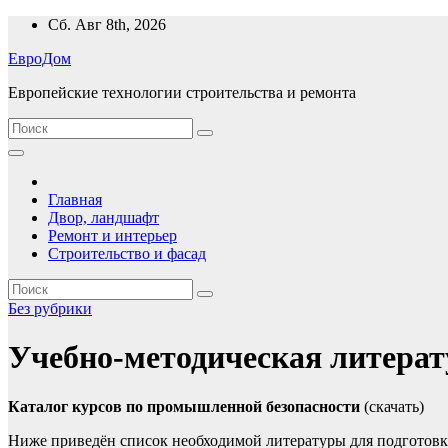
Перейти
Сб. Авг 8th, 2026
к
ЕвроДом
содержимому
Европейские технологии строительства и ремонта
Главная
Двор, ландшафт
Ремонт и интерьер
Строительство и фасад
Без рубрики
Учебно-методическая литерат
Каталог курсов по промышленной безопасности
(скачать)
Ниже приведён список необходимой литературы для подготовк