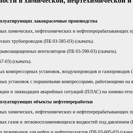
ности в химической, нефтехимической и
ксплуатирующих лакокрасочные производства
х химических, нефтехимических и нефтеперерабатывающих прои
ких трубопроводов (ПБ 03-585-03) (скачать).
рывозащищенных вентиляторов (ПБ 03-590-03) (скачать).
-03) (скачать).
 компрессорных установок, воздухопроводов и газопроводов (ПБ
ых установок с поршневыми компрессорами, работающими на взр
ации и ликвидации аварийных ситуаций (ПЛАС) на химико-технол
ксплуатирующих объекты нефтепереработки
х химических, нефтехимических и нефтеперерабатывающих прои
х газов и легковоспламеняющихся жидкостей под давлением (ПБ
езервуаров для нефти и нефтепродуктов (ПБ 03-605-03) (скачат