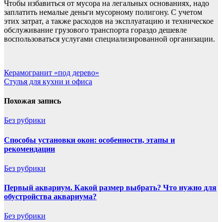
Чтобы избавиться от мусора на легальных основаниях, надо
заплатить немалые деньги мусорному полигону. С учетом
этих затрат, а также расходов на эксплуатацию и техническое
обслуживание грузового транспорта гораздо дешевле
воспользоваться услугами специализированной организации.
Навигация
Керамогранит «под дерево»
Стулья для кухни и офиса
по
записям
Похожая запись
Без рубрики
Способы установки окон: особенности, этапы и
рекомендации
Без рубрики
Первый аквариум. Какой размер выбрать? Что нужно для
обустройства аквариума?
Без рубрики