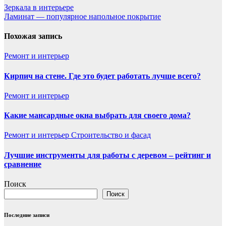
Навигация
Зеркала в интерьере
Ламинат — популярное напольное покрытие
по
записям
Похожая запись
Ремонт и интерьер
Кирпич на стене. Где это будет работать лучше всего?
Ремонт и интерьер
Какие мансардные окна выбрать для своего дома?
Ремонт и интерьер
Строительство и фасад
Лучшие инструменты для работы с деревом – рейтинг и
сравнение
Поиск
Поиск
Последние записи