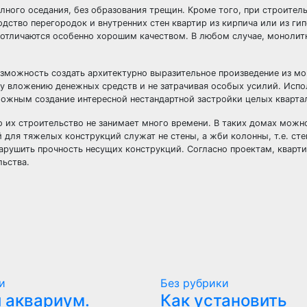
лного оседания, без образования трещин. Кроме того, при строител
ство перегородок и внутренних стен квартир из кирпича или из гип
е отличаются особенно хорошим качеством. В любом случае, моноли
зможность создать архитектурно выразительное произведение из мо
у вложению денежных средств и не затрачивая особых усилий. Испо
ожным создание интересной нестандартной застройки целых кварта
о их строительство не занимает много времени. В таких домах можн
й для тяжелых конструкций служат не стены, а жби колонны, т.е. ст
нарушить прочность несущих конструкций. Согласно проектам, кварт
льства.
и
Без рубрики
 аквариум.
Как установить