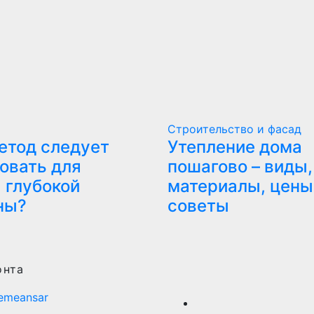
Строительство и фасад
етод следует
Утепление дома
овать для
пошагово – виды,
 глубокой
материалы, цены
ны?
советы
онта
emeansar