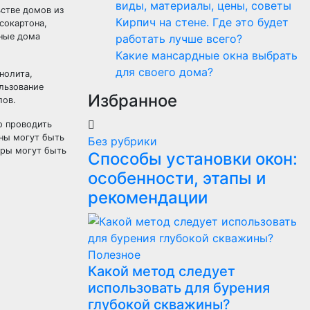
виды, материалы, цены, советы
ьстве домов из
Кирпич на стене. Где это будет
сокартона,
тные дома
работать лучше всего?
Какие мансардные окна выбрать
для своего дома?
нолита,
льзование
Избранное
лов.
о проводить
ены могут быть
Без рубрики
иры могут быть
Способы установки окон:
особенности, этапы и
рекомендации
Полезнoe
Какой метод следует
использовать для бурения
глубокой скважины?