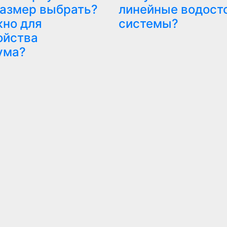
размер выбрать?
линейные водост
жно для
системы?
ойства
ума?