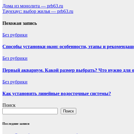
Навигация
Дома из монолита — prb63.ru
Таунхаус: выбор жилья — prb63.ru
по
записям
Похожая запись
Без рубрики
Способы установки окон: особенности, этапы и рекомендац
Без рубрики
Первый аквариум. Какой размер выбрать? Что нужно для 
Без рубрики
Как установить линейные водосточные системы?
Поиск
Поиск
Последние записи