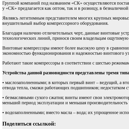
Группой компаний под названием «СК» осуществляются постав
у «СК» предлагается как оптом, так и в розницу, в безналичной
Являясь легитимным представителем многих крупных мировых 
внушительный выбор компрессорного оборудования.
Благодаря наличию отличительных черт, данные винтовые устр
технологических линий, принося своим владельцам ощутимую
Винтовые компрессоры имеют более высокую цену в сравнении
экономностью функционирования и надежностью винтового уз
Работают такие компрессоры в соответствии с шестью режимам
Устройства данной разновидности представлены тремя тип
• маслозаполненными; в которых первый винт – ведущий, а вто
отвода тепла, смазки работающих подшипников; недостатком с
• безмасляными сухого сжатия; винты имеют свои электромоторы
меньший период эксплуатации и меньшая производительность 
• водозаполненными; вместо масла – вода; их упрощенное ис
Поделиться ссылкой: