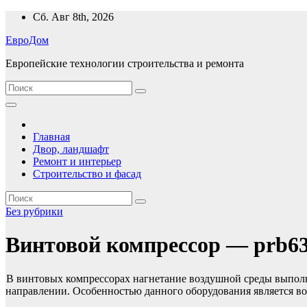
Перейти
Сб. Авг 8th, 2026
к
ЕвроДом
содержимому
Европейские технологии строительства и ремонта
Главная
Двор, ландшафт
Ремонт и интерьер
Строительство и фасад
Без рубрики
Винтовой компрессор — prb63
В винтовых компрессорах нагнетание воздушной среды выпол
направлении. Особенностью данного оборудования является во